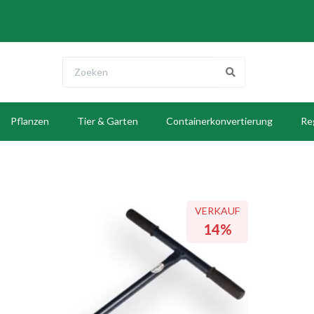
Pflanzen
Tier & Garten
Containerkonvertierung
Re
E
VERKAUF
VERKAUF
VERKAUF
14%
14%
14%