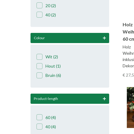
20
(2)
40
(2)
Holz
Weih
Colour
60 c
Holz
Weih
Wit
(2)
inklu
Dekor
Hout
(1)
€ 27
,
Bruin
(6)
Product-length
60
(4)
40
(4)