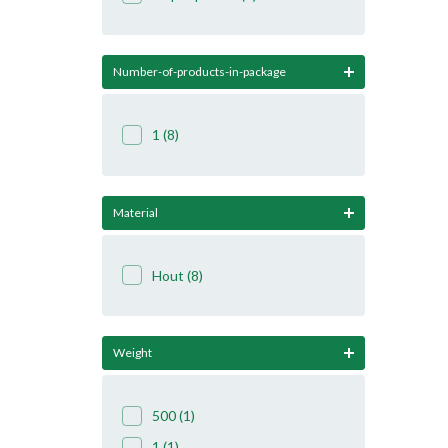
Number-of-products-in-package
1
(8)
Material
Hout
(8)
Weight
500
(1)
1
(1)