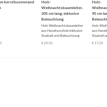
en kerstboommand
Holz-
Holz-
m
Weihnachtsbaumleiter,
Weihnac
205 cm lang, inklusive
95 cm la
Beleuchtung
Beleuch
Holz-Weihnachtsbaumleiter
Holz-Wei
aus Haselnussholz inklusive
aus Hasel
Sisalseil und Beleuchtung
Sisalseil
95
€ 29
,50
€ 17
,50