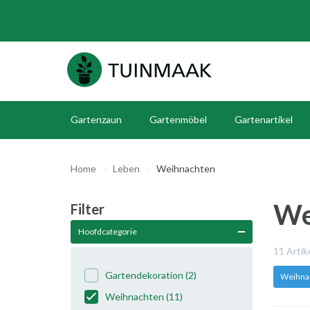
Gartenzaun
Gartenmöbel
Gartenartikel
Home
Leben
Weihnachten
We
Filter
Hoofdcategorie
11 Arti
Gartendekoration
(2)
Weihna
Weihnachten
(11)