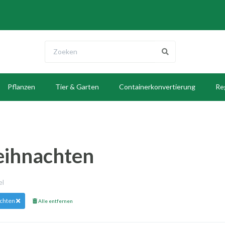
Pflanzen
Tier & Garten
Containerkonvertierung
Re
E
ihnachten
kel
chten
Alle entfernen