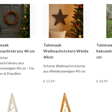
maak
Tuinmaak
Tuinmaa
nachtskranz 40 cm
Weihnachststern Weide
heksenh
40cm
cm
icher
achtskranz aus
Schöne Weihnachtssterne
nzweigen 40 cm – Für
aus Weidenzweigen 40-cm
en & Draußen
€ 13
,99
€ 24
,99