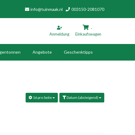
info@tuinmaak.nl
003150-2081070
-
Anmeldung
Einkaufswagen
gentonnen
Angebote
Geschenktipps
inkaufswagen
Ihr Warenkorb ist leer.
16 pro Seite
Datum (absteigend)
Füllen Sie es mit Produkten.