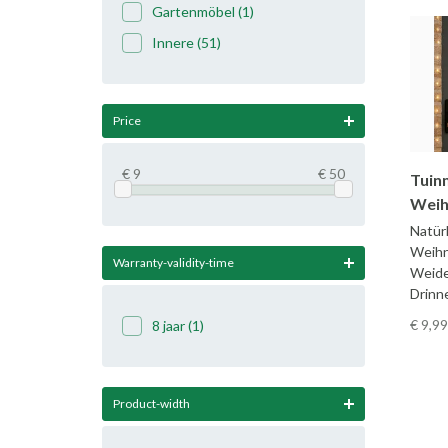
Gartenmöbel
(1)
Innere
(51)
Price
€ 9
€ 50
Tuin
Weih
Natürl
Weihn
Warranty-validity-time
Weide
Drinn
€ 9
,99
8 jaar
(1)
Product-width