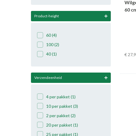
Wilg
60 c
Product-height
60
(4)
100
(2)
40
(1)
€ 27
,
Verzendeenheid
4 per pakket
(1)
10 per pakket
(3)
2 per pakket
(2)
20 per pakket
(1)
25 per pakket
(1)