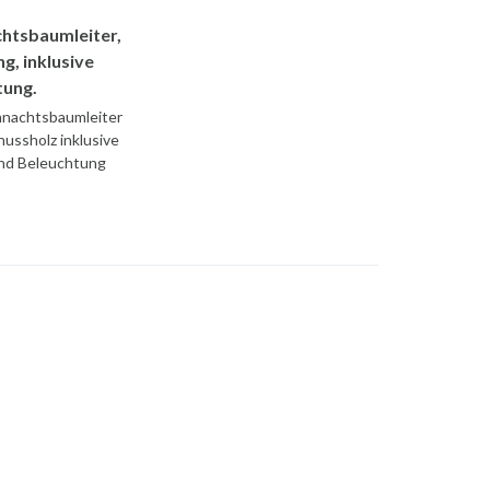
htsbaumleiter,
ng, inklusive
tung.
hnachtsbaumleiter
nussholz inklusive
 und Beleuchtung