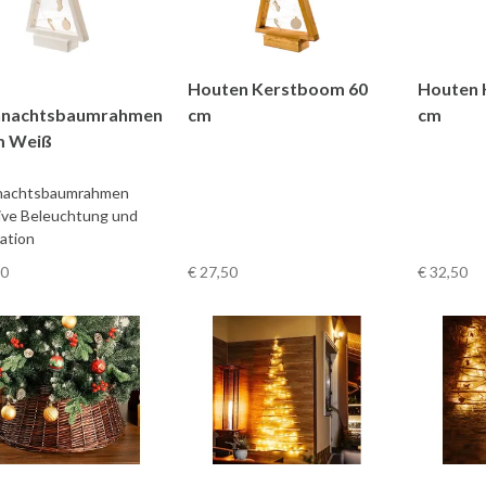
Houten Kerstboom 60
Houten 
nachtsbaumrahmen
cm
cm
m Weiß
nachtsbaumrahmen
sive Beleuchtung und
ation
50
€ 27
,50
€ 32
,50