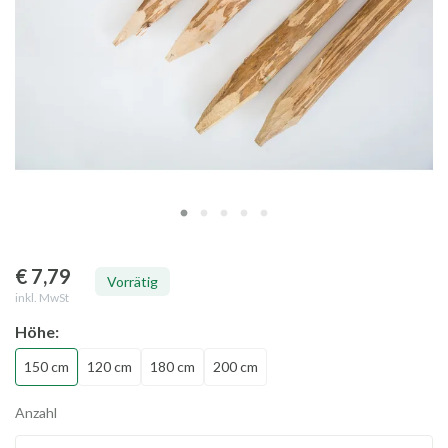
€ 7
,79
Vorrätig
inkl. MwSt
Höhe:
150 cm
120 cm
180 cm
200 cm
Anzahl