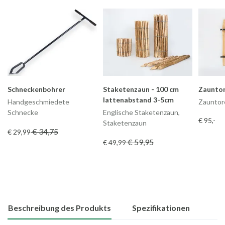
Schneckenbohrer
Staketenzaun - 100 cm
Zauntor
lattenabstand 3-5cm
Handgeschmiedete
Zauntor
Schnecke
Englische Staketenzaun,
€ 95
,-
Staketenzaun
€ 34
,75
€ 29
,99
€ 59
,95
€ 49
,99
Beschreibung des Produkts
Spezifikationen