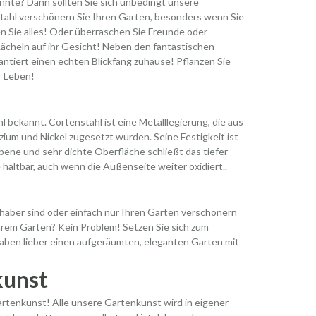
nnte? Dann sollten Sie sich unbedingt unsere
ahl verschönern Sie Ihren Garten, besonders wenn Sie
en Sie alles! Oder überraschen Sie Freunde oder
ächeln auf ihr Gesicht! Neben den fantastischen
ntiert einen echten Blickfang zuhause! Pflanzen Sie
r Leben!
ekannt. Cortenstahl ist eine Metalllegierung, die aus
zium und Nickel zugesetzt wurden. Seine Festigkeit ist
arbene und sehr dichte Oberfläche schließt das tiefer
haltbar, auch wenn die Außenseite weiter oxidiert..
iebhaber sind oder einfach nur Ihren Garten verschönern
Ihrem Garten? Kein Problem! Setzen Sie sich zum
aben lieber einen aufgeräumten, eleganten Garten mit
kunst
artenkunst! Alle unsere Gartenkunst wird in eigener