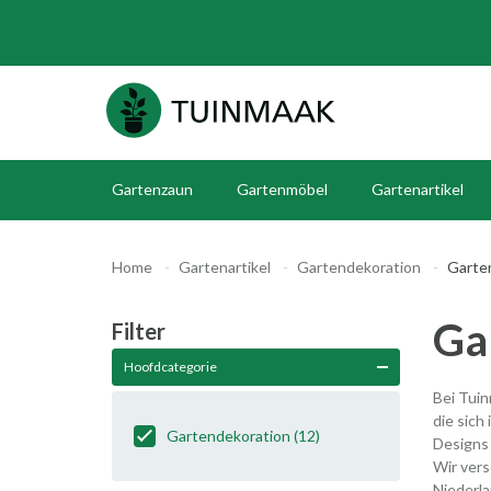
Gartenzaun
Gartenmöbel
Gartenartikel
Home
Gartenartikel
Gartendekoration
Garte
Ga
Filter
Hoofdcategorie
Bei Tuin
die sich
Gartendekoration
(12)
Designs 
Wir vers
Niederla