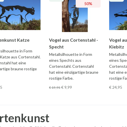
50%
enkunst Katze
Vogel aus Cortenstahl -
Vogel au
Specht
Kiebitz
silhouette in Form
Metallsilhouette in Form
Metallsil
 Katze aus Cortenstahl.
eines Spechts aus
eines Spe
nstahl hat eine
Cortenstahl. Cortenstahl
Cortensta
artige braune rostige
hat eine einzigartige braune
hat eine e
rostige Farbe.
rostige Fa
75
€ 9
,99
€ 24
,95
€ 19
,95
rtenkunst