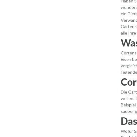
Haben Si
wunders
ein Tier
Verwandt
Gartensk
alle Ihr
Was
Cortenst
Eisen be
vergleic
liegende
Cor
Die Gart
wollen! 
Beispiel
sauber g
Das
Wofür Si