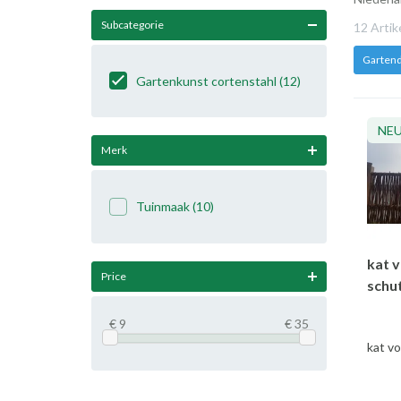
Subcategorie
12 Arti
Gartend
Gartenkunst cortenstahl
(12)
NE
Merk
Tuinmaak
(10)
kat 
Price
schu
€ 9
€ 35
kat vo