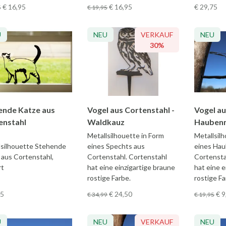
€ 16
,95
€ 16
,95
€ 29
,75
5
€ 19
,95
U
NEU
VERKAUF
NEU
30%
ende Katze aus
Vogel aus Cortenstahl -
Vogel au
enstahl
Waldkauz
Hauben
Metallsilhouette in Form
Metallsil
lsilhouette Stehende
eines Spechts aus
eines Ha
 aus Cortenstahl,
Cortenstahl. Cortenstahl
Cortensta
rt
hat eine einzigartige braune
hat eine e
rostige Farbe.
rostige Fa
75
€ 24
,50
€ 9
€ 34
,99
€ 19
,95
U
NEU
VERKAUF
NEU