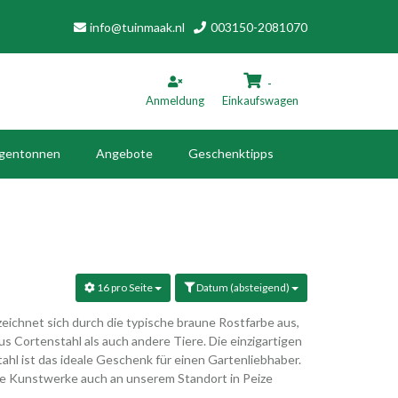
info@tuinmaak.nl
003150-2081070
-
Anmeldung
Einkaufswagen
gentonnen
Angebote
Geschenktipps
inkaufswagen
Ihr Warenkorb ist leer.
16 pro Seite
Datum (absteigend)
Füllen Sie es mit Produkten.
eichnet sich durch die typische braune Rostfarbe aus,
us Cortenstahl als auch andere Tiere. Die einzigartigen
ahl ist das ideale Geschenk für einen Gartenliebhaber.
ie Kunstwerke auch an unserem Standort in Peize