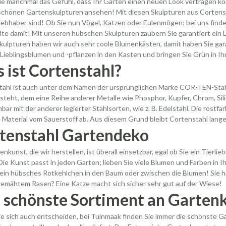
e manchmal das Gefühl, dass Ihr Garten einen neuen Look vertragen kö
chönen Gartenskulpturen ansehen! Mit diesen Skulpturen aus Cortenst
liebhaber sind! Ob Sie nun Vögel, Katzen oder Eulenmögen; bei uns find
e damit! Mit unseren hübschen Skulpturen zaubern Sie garantiert ein L
ulpturen haben wir auch sehr coole Blumenkästen, damit haben Sie gara
e Lieblingsblumen und -pflanzen in den Kasten und bringen Sie Grün in Ih
 ist Cortenstahl?
ahl ist auch unter dem Namen der ursprünglichen Marke COR-TEN-Stahl b
steht, dem eine Reihe anderer Metalle wie Phosphor, Kupfer, Chrom, Sili
hbar mit der anderer legierter Stahlsorten, wie z. B. Edelstahl. Die rostf
 Material vom Sauerstoff ab. Aus diesem Grund bleibt Cortenstahl lange 
tenstahl Gartendeko
enkunst, die wir herstellen, ist überall einsetzbar, egal ob Sie ein Tierl
Die Kunst passt in jeden Garten; lieben Sie viele Blumen und Farben in 
 ein hübsches Rotkehlchen in den Baum oder zwischen die Blumen! Sie h
emähtem Rasen? Eine Katze macht sich sicher sehr gut auf der Wiese!
 schönste Sortiment an Garten
e sich auch entscheiden, bei Tuinmaak finden Sie immer die schönste G