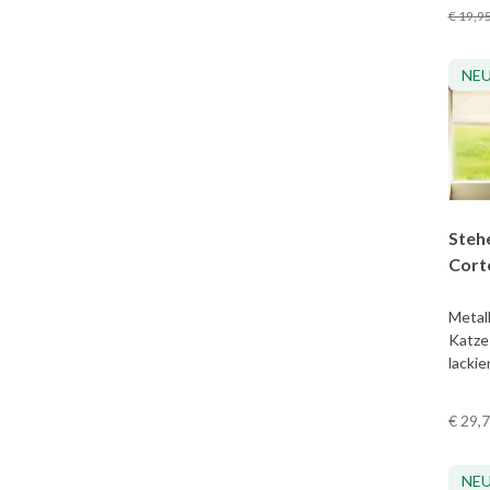
€ 19
,9
NE
Steh
Cort
Metal
Katze
lackie
€ 29
,
NE