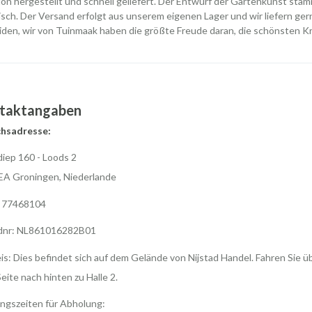
on hergestellt und schnell geliefert. Der Entwurf der Gartenkunst stam
sch. Der Versand erfolgt aus unserem eigenen Lager und wir liefern ger
den, wir von Tuinmaak haben die größte Freude daran, die schönsten K
taktangaben
hsadresse:
iep 160 - Loods 2
EA Groningen, Niederlande
 77468104
dnr: NL861016282B01
s: Dies befindet sich auf dem Gelände von Nijstad Handel. Fahren Sie üb
Seite nach hinten zu Halle 2.
ngszeiten für Abholung: