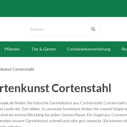
Pflanzen
Tier & Garten
Containerkonvertierung
Re
E
nkunst Cortenstahl
rtenkunst Cortenstahl
maak.de finden Sie hübsche Gartenkunst aus Cortenstahl. Cortenstahl z
 im Laufe der Zeit bildet. In unserem Sortiment finden Sie sowohl Vögel a
sind ein echter Blickfang für jeden Garten/Raum. Ein Vogel aus Cortenst
enden unsere Gartenkunst schnell und sehr gut verpackt. Sie können d
nde abholen.