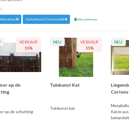
kel
ekoration
Gartenkunst Cortenstahl
Alle entfernen
U
VERKAUF
NEU
VERKAUF
NEU
15%
15%
voor op de
Tuinkunst Kat
Liegend
tting
Cortens
Metallsil
Tuinkunst kat
or op de schutting
Katze aus
behandelt