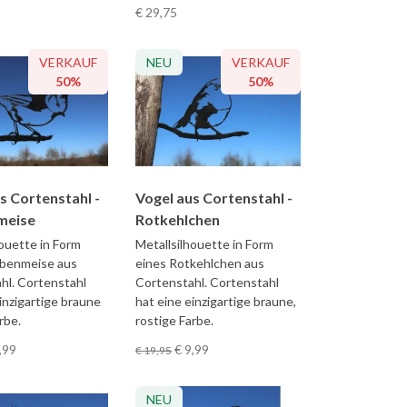
€ 29
,75
VERKAUF
NEU
VERKAUF
50%
50%
s Cortenstahl -
Vogel aus Cortenstahl -
meise
Rotkehlchen
houette in Form
Metallsilhouette in Form
ubenmeise aus
eines Rotkehlchen aus
hl. Cortenstahl
Cortenstahl. Cortenstahl
inzigartige braune
hat eine einzigartige braune,
rbe.
rostige Farbe.
,99
€ 9
,99
€ 19
,95
NEU