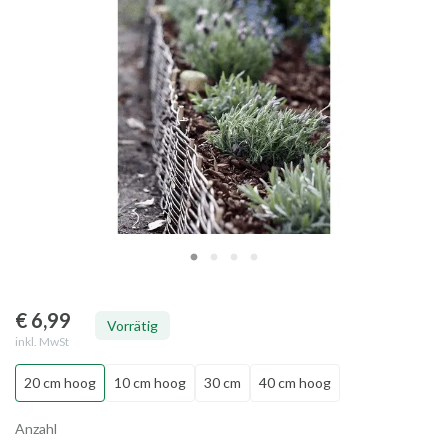
€ 6
,99
Vorrätig
inkl. MwSt
20 cm hoog
10 cm hoog
30 cm
40 cm hoog
Anzahl