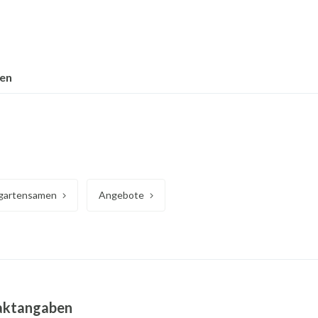
nen
artensamen
Angebote
aktangaben