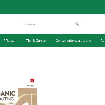
Pflanzen
Tier & Garten
Containerkonvertierung
Re
E