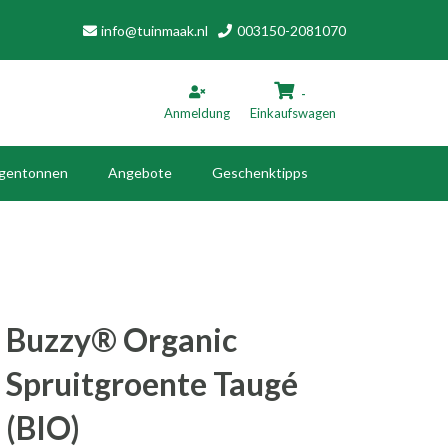
info@tuinmaak.nl
003150-2081070
-
Anmeldung
Einkaufswagen
gentonnen
Angebote
Geschenktipps
inkaufswagen
Ihr Warenkorb ist leer.
Füllen Sie es mit Produkten.
Buzzy® Organic
Spruitgroente Taugé
(BIO)