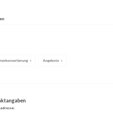
nen
inerkonvertierung
Angebote
aktangaben
adresse: