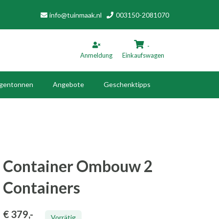
info@tuinmaak.nl
003150-2081070
-
Anmeldung
Einkaufswagen
gentonnen
Angebote
Geschenktipps
inkaufswagen
Ihr Warenkorb ist leer.
Füllen Sie es mit Produkten.
Container Ombouw 2
Containers
€ 379
,-
Vorrätig