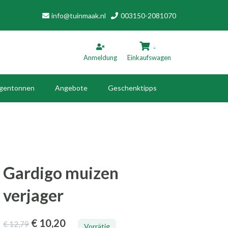
info@tuinmaak.nl
003150-2081070
-
Anmeldung
Einkaufswagen
gentonnen
Angebote
Geschenktipps
inkaufswagen
Ihr Warenkorb ist leer.
Füllen Sie es mit Produkten.
Gardigo muizen
verjager
€ 10
,20
€ 12
,79
Vorrätig