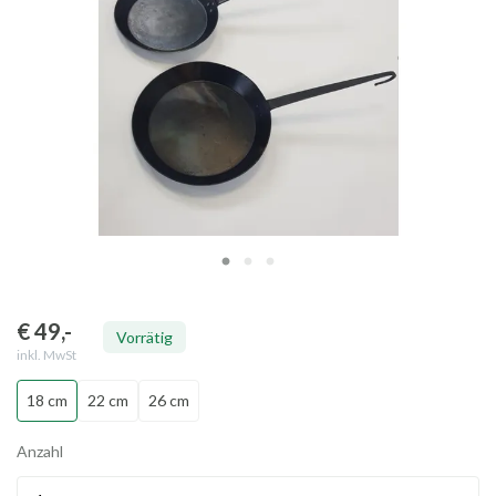
€ 49
,-
Vorrätig
inkl. MwSt
18 cm
22 cm
26 cm
Anzahl