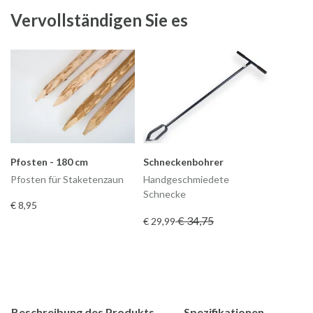
Vervollständigen Sie es
Pfosten - 180 cm
Schneckenbohrer
Pfosten für Staketenzaun
Handgeschmiedete
Schnecke
€ 8
,95
€ 34
,75
€ 29
,99
Beschreibung des Produkts
Spezifikationen