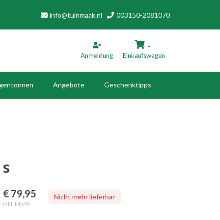
info@tuinmaak.nl
003150-2081070
-
Anmeldung
Einkaufswagen
gentonnen
Angebote
Geschenktipps
inkaufswagen
Ihr Warenkorb ist leer.
Füllen Sie es mit Produkten.
s
€ 79
,95
Nicht mehr lieferbar
inkl. MwSt