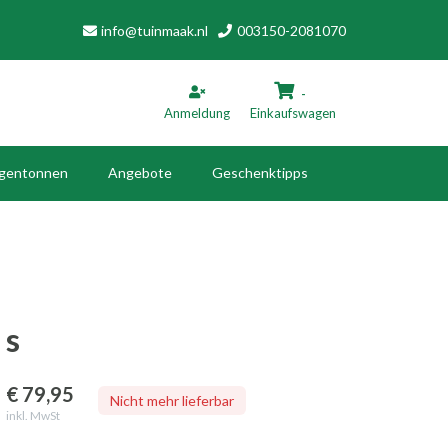
info@tuinmaak.nl
003150-2081070
-
Anmeldung
Einkaufswagen
gentonnen
Angebote
Geschenktipps
inkaufswagen
Ihr Warenkorb ist leer.
Füllen Sie es mit Produkten.
s
€ 79
,95
Nicht mehr lieferbar
inkl. MwSt