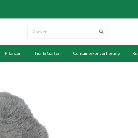
Pflanzen
Tier & Garten
Containerkonvertierung
Re
E