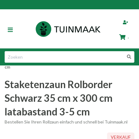
ubmenu (Gartenzaun)
Navigation
umschalten
-
ubmenu (Gartenmöbel)
bmenu (Gartenartikel)
Einkaufswagen
Staketenzaun Rolborder Schwarz 35 cm x 300 cm latabastand 3-5
cm
bmenu (Tier & Garten)
Ihr Warenkorb ist leer.
Staketenzaun Rolborder
Füllen Sie es mit Produkten.
Schwarz 35 cm x 300 cm
latabastand 3-5 cm
Bestellen Sie Ihren Rollzaun einfach und schnell bei Tuinmaak.nl
ubmenu (Geschenktipps)
VERKAUF
VERKAUF
VERKAUF
VERKAUF