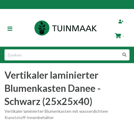
ubmenu (Gartenzaun)
Navigation
umschalten
-
ubmenu (Gartenmöbel)
bmenu (Gartenartikel)
Einkaufswagen
Vertikaler laminierter Blumenkasten Danee - Schwarz (25x25x40)
Vertikaler laminierter
bmenu (Tier & Garten)
Ihr Warenkorb ist leer.
Blumenkasten Danee -
Füllen Sie es mit Produkten.
Schwarz (25x25x40)
Vertikaler laminierter Blumenkasten mit wasserdichtem
Kunststoff-Innenbehälter
ubmenu (Geschenktipps)